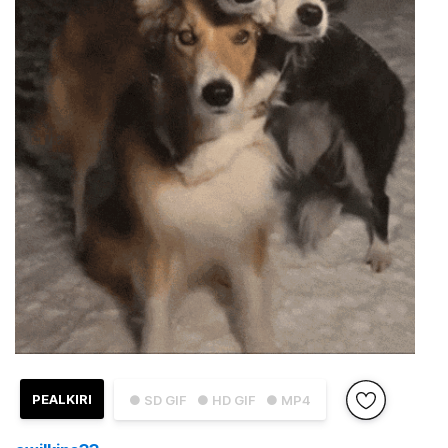
PEALKIRI
● SD GIF
● HD GIF
● MP4