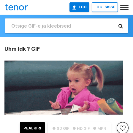
LOO
LOGI SISSE
Uhm Idk ? GIF
PEALKIRI
● SD GIF
● HD GIF
● MP4