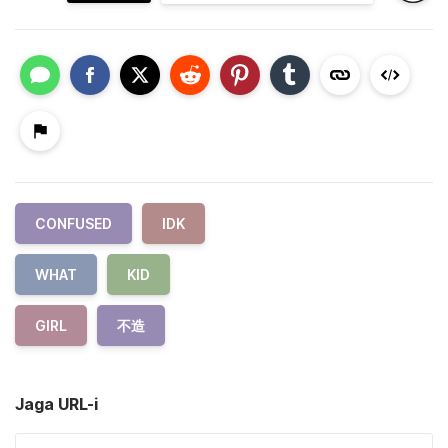
CONFUSED
IDK
WHAT
KID
GIRL
不造
Jaga URL-i