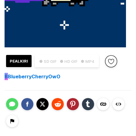
PEALKIRI
● SD GIF
● HD GIF
● MP4
B
BlueberryCherryOwO