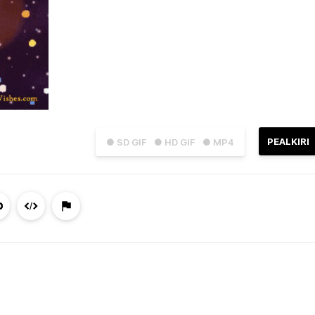
PEALKIRI
● SD GIF
● HD GIF
● MP4