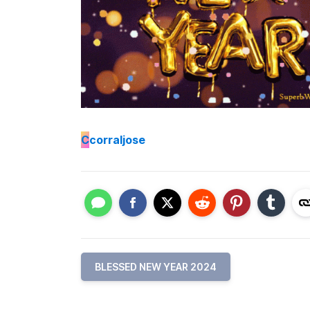
C
corraljose
BLESSED NEW YEAR 2024