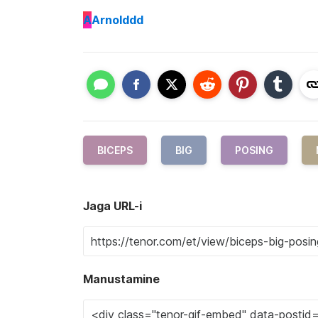
A
Arnolddd
BICEPS
BIG
POSING
Jaga URL-i
Manustamine