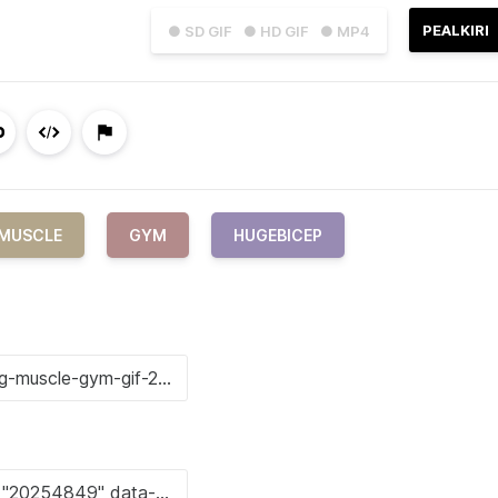
PEALKIRI
● SD GIF
● HD GIF
● MP4
MUSCLE
GYM
HUGEBICEP