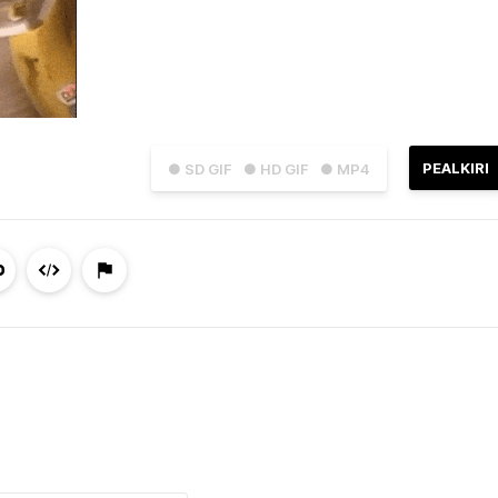
PEALKIRI
● SD GIF
● HD GIF
● MP4