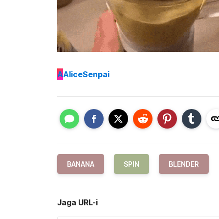
A
AliceSenpai
BANANA
SPIN
BLENDER
Jaga URL-i