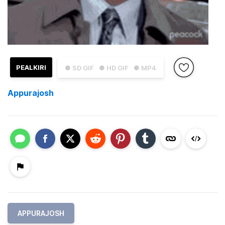
PEALKIRI
● SD GIF
● HD GIF
● MP4
Appurajosh
APPURAJOSH