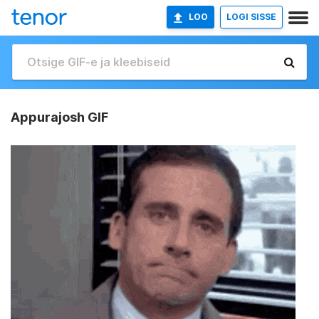
LOO
LOGI SISSE
Appurajosh GIF