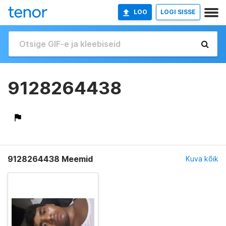
LOO
LOGI SISSE
9128264438
9128264438 Meemid
Kuva kõik