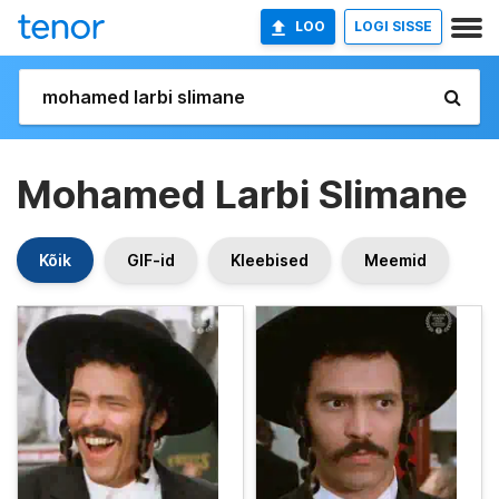
LOO
LOGI SISSE
Mohamed Larbi Slimane
Kõik
GIF-id
Kleebised
Meemid