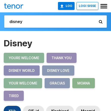
LOO
LOGI SISSE
Disney
YOURE WELCOME
THANK YOU
DISNEY WORLD
DISNEY LOVE
YOUR WELCOME
GRACIAS
MOANA
TIRED
Kõik
GIF-id
Kleebised
Meemid