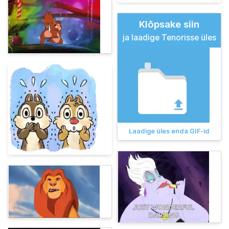
Klõpsake siin
ja laadige Tenorisse üles
Laadige üles enda GIF-id