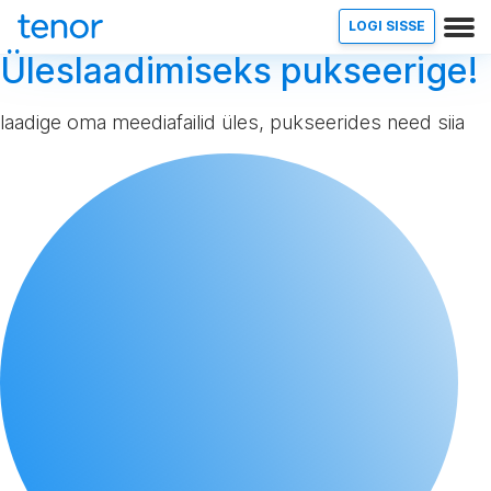
LOGI SISSE
Üleslaadimiseks pukseerige!
laadige oma meediafailid üles, pukseerides need siia