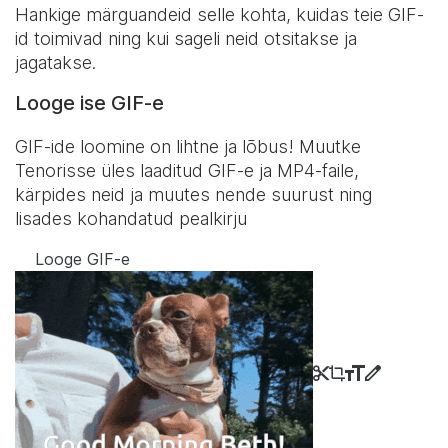
Hankige märguandeid selle kohta, kuidas teie GIF-
id toimivad ning kui sageli neid otsitakse ja
jagatakse.
Looge ise GIF-e
GIF-ide loomine on lihtne ja lõbus! Muutke
Tenorisse üles laaditud GIF-e ja MP4-faile,
kärpides neid ja muutes nende suurust ning
lisades kohandatud pealkirju
Looge GIF-e