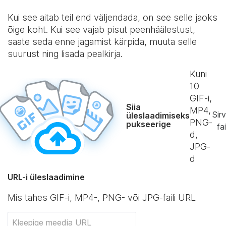
Kui see aitab teil end väljendada, on see selle jaoks
õige koht. Kui see vajab pisut peenhäälestust,
saate seda enne jagamist kärpida, muuta selle
suurust ning lisada pealkirja.
Kuni
10
GIF-i,
Siia
MP4,
Sirv
üleslaadimiseks
PNG-
pukseerige
fai
d,
JPG-
d
URL-i üleslaadimine
Mis tahes GIF-i, MP4-, PNG- või JPG-faili URL