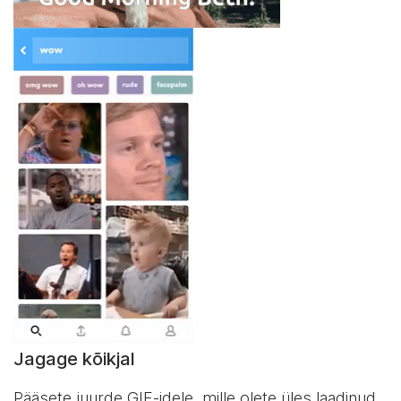
Jagage kõikjal
Pääsete juurde GIF-idele, mille olete üles laadinud