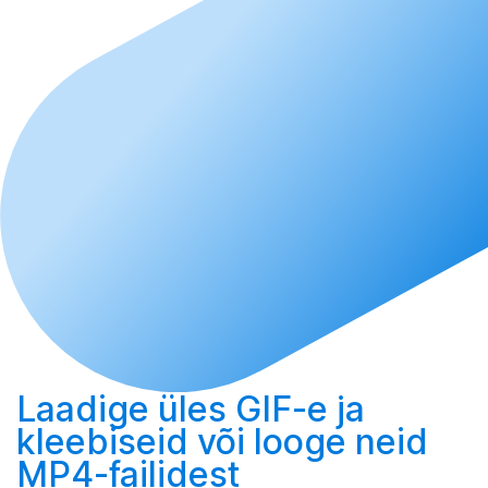
Laadige üles
GIF-e ja
kleebiseid või
looge
neid
MP4-failidest