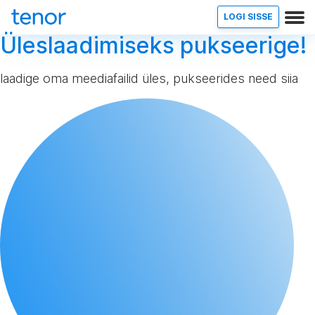
LOGI SISSE
Üleslaadimiseks pukseerige!
laadige oma meediafailid üles, pukseerides need siia