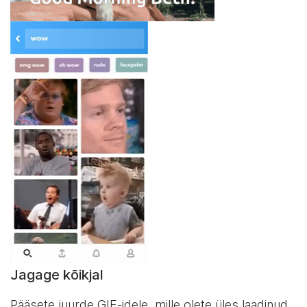
Jagage kõikjal
Pääsete juurde GIF-idele, mille olete üles laadinud