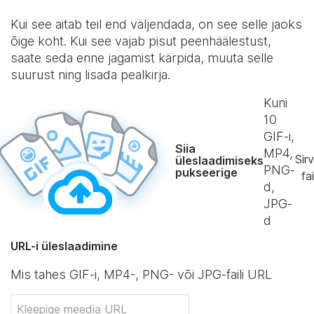
Kui see aitab teil end väljendada, on see selle jaoks
õige koht. Kui see vajab pisut peenhäälestust,
saate seda enne jagamist kärpida, muuta selle
suurust ning lisada pealkirja.
Kuni
10
GIF-i,
Siia
MP4,
Sirv
üleslaadimiseks
PNG-
pukseerige
fai
d,
JPG-
d
URL-i üleslaadimine
Mis tahes GIF-i, MP4-, PNG- või JPG-faili URL