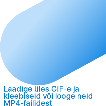
Laadige üles
GIF-e ja
kleebiseid või
looge
neid
MP4-failidest