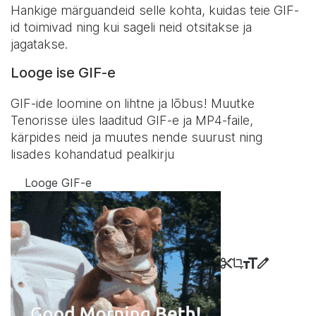
Hankige märguandeid selle kohta, kuidas teie GIF-
id toimivad ning kui sageli neid otsitakse ja
jagatakse.
Looge ise GIF-e
GIF-ide loomine on lihtne ja lõbus! Muutke
Tenorisse üles laaditud GIF-e ja MP4-faile,
kärpides neid ja muutes nende suurust ning
lisades kohandatud pealkirju
Looge GIF-e