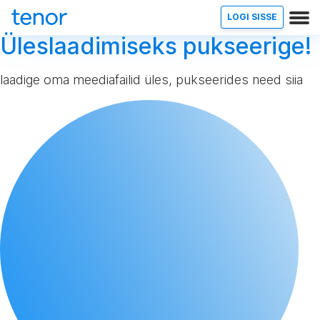
LOGI SISSE
Üleslaadimiseks pukseerige!
laadige oma meediafailid üles, pukseerides need siia