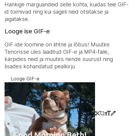
Hankige märguandeid selle kohta, kuidas teie GIF-
id toimivad ning kui sageli neid otsitakse ja
jagatakse.
Looge ise GIF-e
GIF-ide loomine on lihtne ja lõbus! Muutke
Tenorisse üles laaditud GIF-e ja MP4-faile,
kärpides neid ja muutes nende suurust ning
lisades kohandatud pealkirju
Looge GIF-e