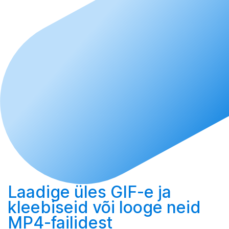
Laadige üles
GIF-e ja
kleebiseid või
looge
neid
MP4-failidest