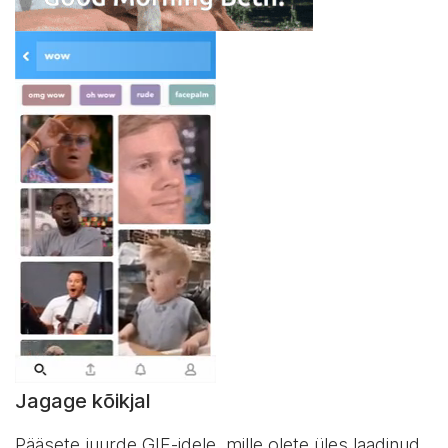
Jagage kõikjal
Pääsete juurde GIF-idele, mille olete üles laadinud