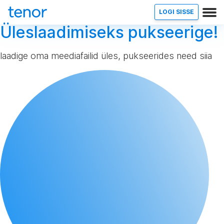
LOGI SISSE
Üleslaadimiseks pukseerige!
laadige oma meediafailid üles, pukseerides need siia