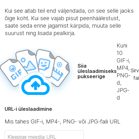
Kui see aitab teil end väljendada, on see selle jaoks
õige koht. Kui see vajab pisut peenhäälestust,
saate seda enne jagamist kärpida, muuta selle
suurust ning lisada pealkirja.
Kuni
10
GIF-i,
Siia
MP4,
Sirv
üleslaadimiseks
PNG-
pukseerige
fai
d,
JPG-
d
URL-i üleslaadimine
Mis tahes GIF-i, MP4-, PNG- või JPG-faili URL