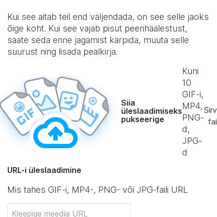
Kui see aitab teil end väljendada, on see selle jaoks
õige koht. Kui see vajab pisut peenhäälestust,
saate seda enne jagamist kärpida, muuta selle
suurust ning lisada pealkirja.
Kuni
10
GIF-i,
Siia
MP4,
Sirv
üleslaadimiseks
PNG-
pukseerige
fai
d,
JPG-
d
URL-i üleslaadimine
Mis tahes GIF-i, MP4-, PNG- või JPG-faili URL