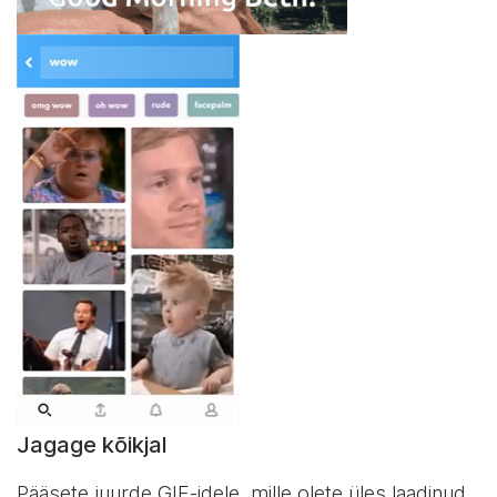
Jagage kõikjal
Pääsete juurde GIF-idele, mille olete üles laadinud