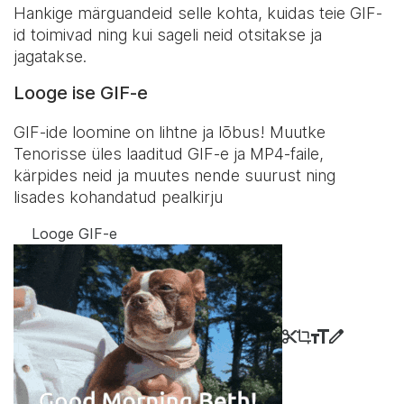
Hankige märguandeid selle kohta, kuidas teie GIF-
id toimivad ning kui sageli neid otsitakse ja
jagatakse.
Looge ise GIF-e
GIF-ide loomine on lihtne ja lõbus! Muutke
Tenorisse üles laaditud GIF-e ja MP4-faile,
kärpides neid ja muutes nende suurust ning
lisades kohandatud pealkirju
Looge GIF-e