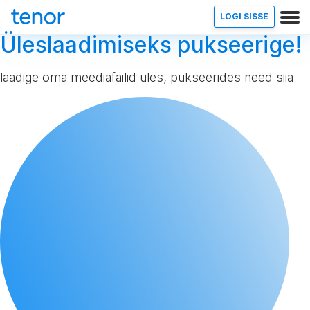
LOGI SISSE
Üleslaadimiseks pukseerige!
laadige oma meediafailid üles, pukseerides need siia