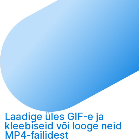
Laadige üles
GIF-e ja
kleebiseid või
looge
neid
MP4-failidest