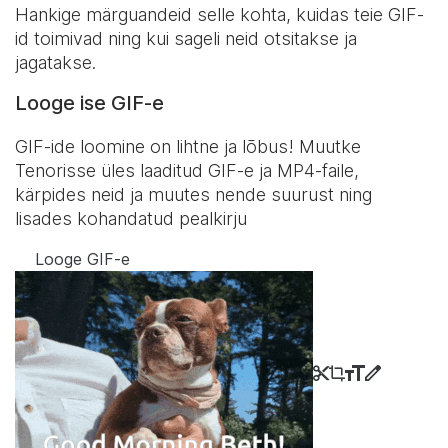
Hankige märguandeid selle kohta, kuidas teie GIF-
id toimivad ning kui sageli neid otsitakse ja
jagatakse.
Looge ise GIF-e
GIF-ide loomine on lihtne ja lõbus! Muutke
Tenorisse üles laaditud GIF-e ja MP4-faile,
kärpides neid ja muutes nende suurust ning
lisades kohandatud pealkirju
Looge GIF-e