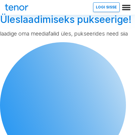
LOGI SISSE
Üleslaadimiseks pukseerige!
laadige oma meediafailid üles, pukseerides need siia