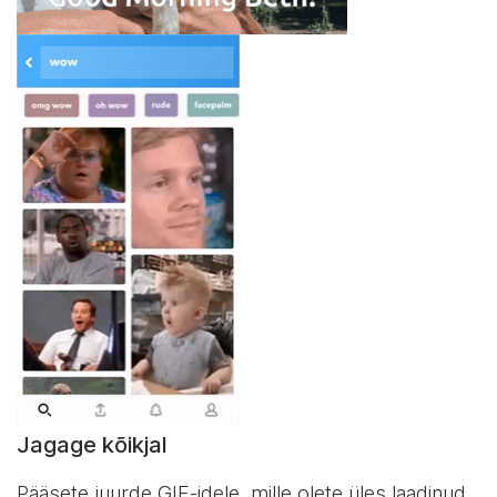
Jagage kõikjal
Pääsete juurde GIF-idele, mille olete üles laadinud