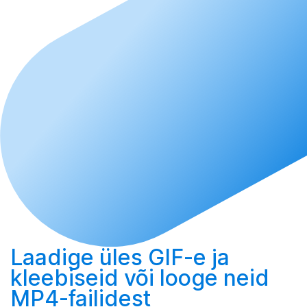
Laadige üles
GIF-e ja
kleebiseid või
looge
neid
MP4-failidest