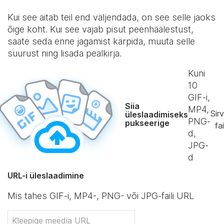
Kui see aitab teil end väljendada, on see selle jaoks
õige koht. Kui see vajab pisut peenhäälestust,
saate seda enne jagamist kärpida, muuta selle
suurust ning lisada pealkirja.
Kuni
10
GIF-i,
Siia
MP4,
Sirv
üleslaadimiseks
PNG-
pukseerige
fai
d,
JPG-
d
URL-i üleslaadimine
Mis tahes GIF-i, MP4-, PNG- või JPG-faili URL