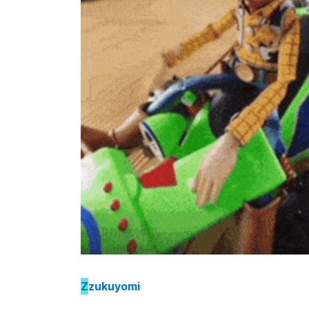
Z
zukuyomi