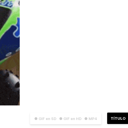
TÍTULO
● GIF en SD
● GIF en HD
● MP4