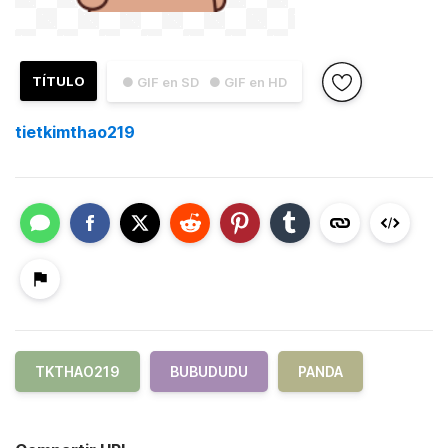
TÍTULO
● GIF en SD
● GIF en HD
tietkimthao219
TKTHAO219
BUBUDUDU
PANDA