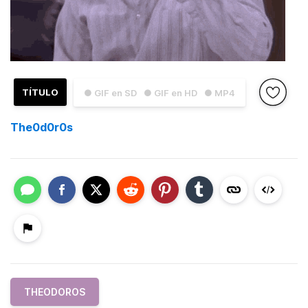
TÍTULO
● GIF en SD
● GIF en HD
● MP4
The0d0r0s
THEODOROS