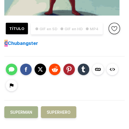
TÍTULO
● GIF en SD
● GIF en HD
● MP4
C
Chubangster
SUPERMAN
SUPERHERO