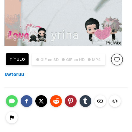
TÍTULO
● GIF en SD
● GIF en HD
● MP4
swtoruu