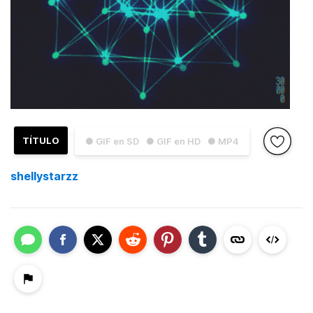
TÍTULO
● GIF en SD
● GIF en HD
● MP4
shellystarzz