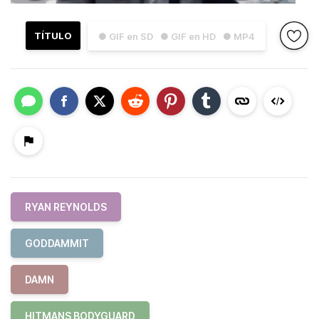
TÍTULO
● GIF en SD
● GIF en HD
● MP4
RYAN REYNOLDS
GODDAMMIT
DAMN
HITMANS BODYGUARD