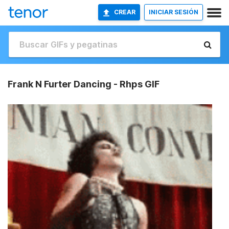
CREAR
INICIAR SESIÓN
Frank N Furter Dancing - Rhps GIF