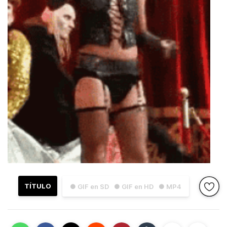
TÍTULO
● GIF en SD
● GIF en HD
● MP4