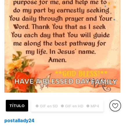
TÍTULO
● GIF en SD
● GIF en HD
● MP4
postallady24