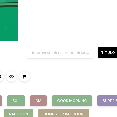
TÍTULO
● GIF en SD
● GIF en HD
● MP4
SOL
GM
GOOD MORNING
SURPRI
RACCOON
DUMPSTER RACCOON