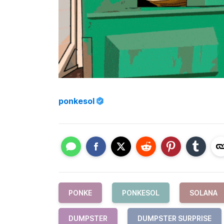
ponkesol
PONKE
PONKESOL
SOLANA
DUMPSTER
DUMPSTER SURPRISE