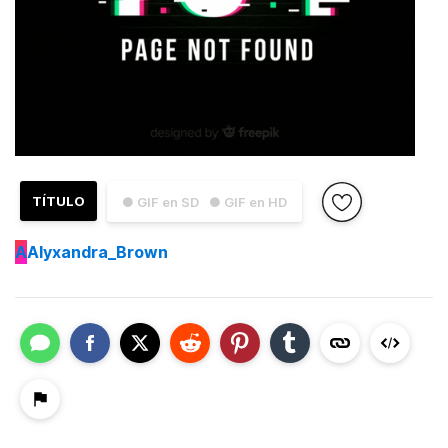
TÍTULO
● GIF en SD
● GIF en HD
A
Alyxandra_Brown