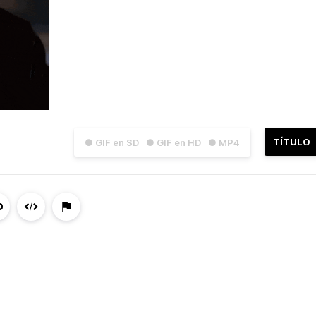
TÍTULO
● GIF en SD
● GIF en HD
● MP4