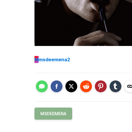
M
msdeemena2
MSDEEMENA