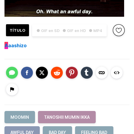
TÍTULO
● GIF en SD
● GIF en HD
● MP4
A
aashizo
MOOMIN
TANOSHII MUMIN IKKA
AWFUL DAY
BAD DAY
FEELING BAD