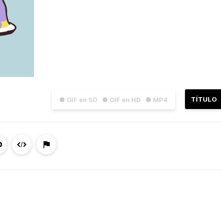
TÍTULO
● GIF en SD
● GIF en HD
● MP4