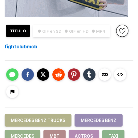
TÍTULO
● GIF en SD
● GIF en HD
● MP4
fightclubmcb
MERCEDES BENZ TRUCKS
MERCEDES BENZ
MERCEDES
MBT
ACTROS
TAXI