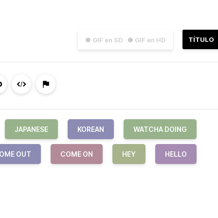
TÍTULO
● GIF en SD
● GIF en HD
JAPANESE
KOREAN
WATCHA DOING
OME OUT
COME ON
HEY
HELLO