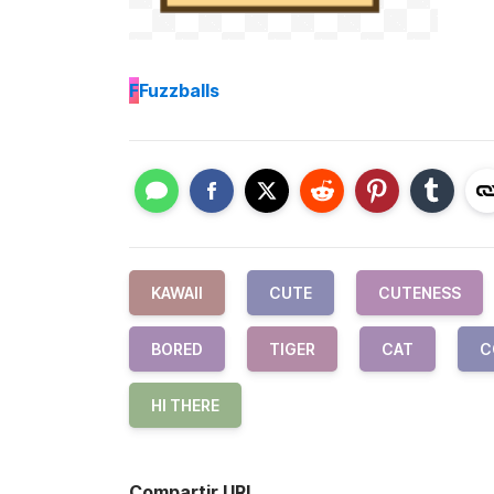
F
Fuzzballs
KAWAII
CUTE
CUTENESS
BORED
TIGER
CAT
C
HI THERE
Compartir URL