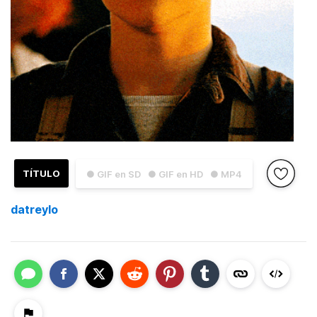
TÍTULO
● GIF en SD
● GIF en HD
● MP4
datreylo