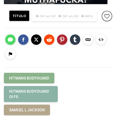
TÍTULO
● GIF en SD
● GIF en HD
● MP4
HITMANS BODYGUARD
HITMANS BODYGUARD
GI FS
SAMUEL L JACKSON