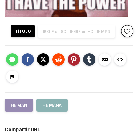
TÍTULO
● GIF en SD
● GIF en HD
● MP4
HE MAN
HE MANA
Compartir URL