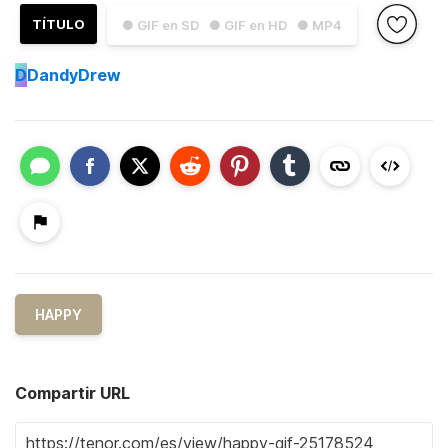
TÍTULO
● GIF en SD
● GIF en HD
● MP4
D
DandyDrew
HAPPY
Compartir URL