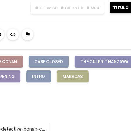
TÍTULO
● GIF en SD
● GIF en HD
● MP4
E CONAN
CASE CLOSED
THE CULPRIT HANZAWA
PENING
INTRO
MARACAS