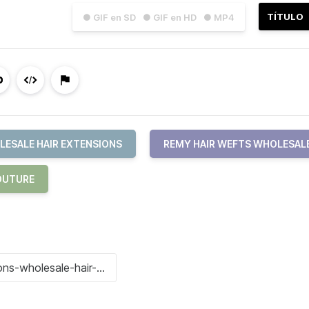
TÍTULO
● GIF en SD
● GIF en HD
● MP4
ESALE HAIR EXTENSIONS
REMY HAIR WEFTS WHOLESAL
OUTURE