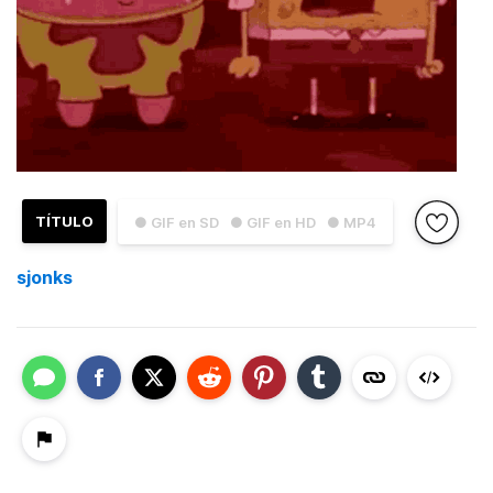
TÍTULO
● GIF en SD
● GIF en HD
● MP4
sjonks