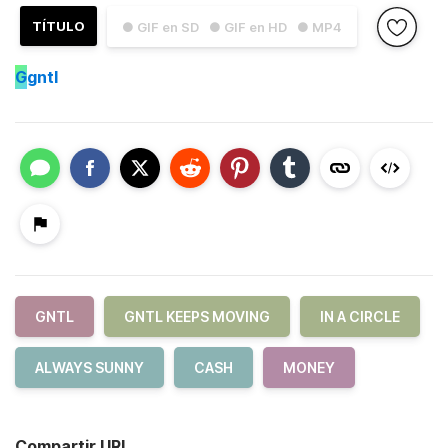
TÍTULO
● GIF en SD
● GIF en HD
● MP4
G
gntl
GNTL
GNTL KEEPS MOVING
IN A CIRCLE
ALWAYS SUNNY
CASH
MONEY
Compartir URL