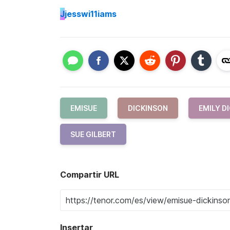
J
jesswi11iams
EMISUE
DICKINSON
EMILY D
SUE GILBERT
Compartir URL
Insertar