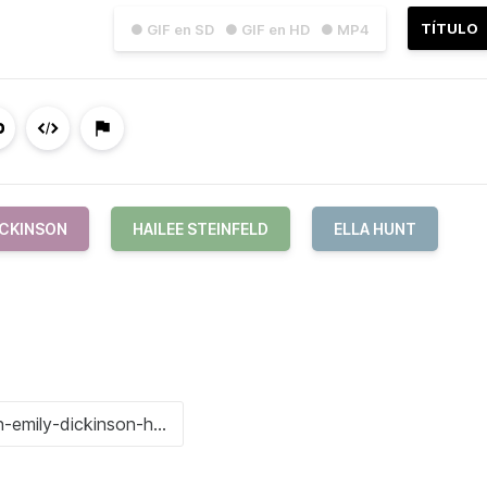
TÍTULO
● GIF en SD
● GIF en HD
● MP4
ICKINSON
HAILEE STEINFELD
ELLA HUNT