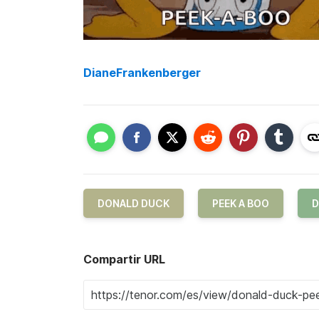
DianeFrankenberger
DONALD DUCK
PEEK A BOO
D
Compartir URL