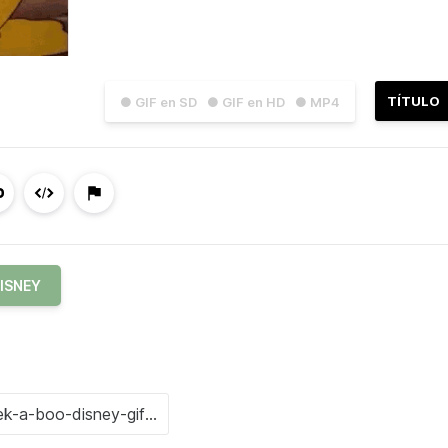
TÍTULO
● GIF en SD
● GIF en HD
● MP4
ISNEY