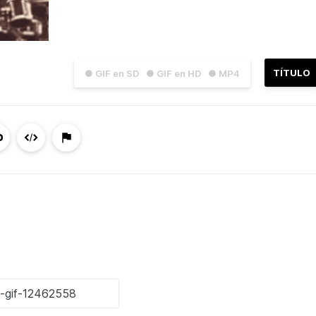
TÍTULO
● GIF en SD
● GIF en HD
● MP4