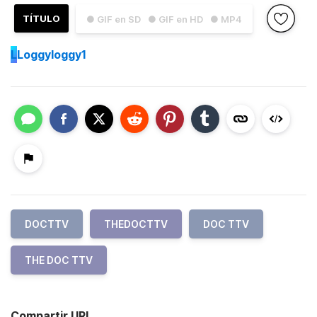
TÍTULO
● GIF en SD
● GIF en HD
● MP4
L
Loggyloggy1
DOCTTV
THEDOCTTV
DOC TTV
THE DOC TTV
Compartir URL