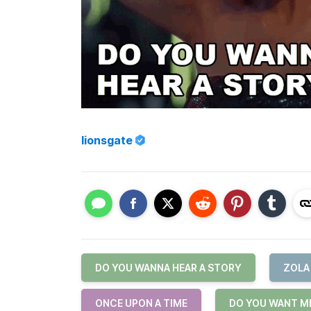
lionsgate
DO YOU WANNA HEAR A STORY
ZOLA
ONCE UPON A TIME
DO YOU WANT ME