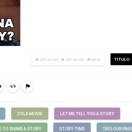
TÍTULO
● GIF en SD
● GIF en HD
● MP4
ZOLA MOVIE
LET ME TELL YOU A STORY
 TO SHARE A STORY
STORY TIME
TAYLOUR PAIG