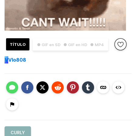
TÍTULO
● GIF en SD
● GIF en HD
● MP4
V
Vlo808
CURLY