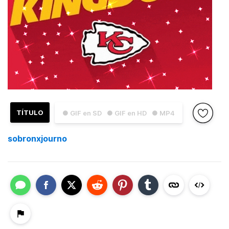
TÍTULO
● GIF en SD
● GIF en HD
● MP4
sobronxjourno