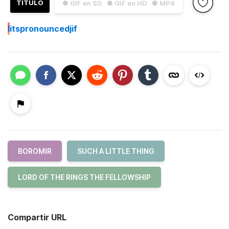
TÍTULO
● GIF en SD
● GIF en HD
● MP4
I
itspronouncedjif
BOROMIR
SUCH A LITTLE THING
LORD OF THE RINGS THE FELLOWSHIP
Compartir URL