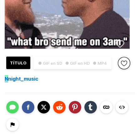
TÍTULO
● GIF en SD
● GIF en HD
● MP4
N
night_music