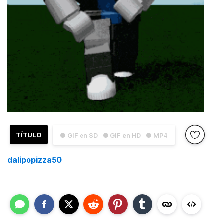
TÍTULO
● GIF en SD
● GIF en HD
● MP4
dalipopizza50